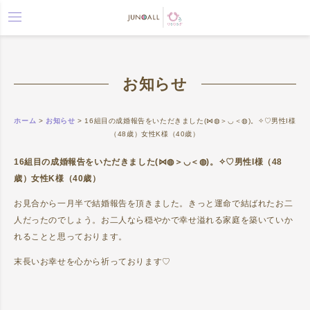
toggle
navigation
お知らせ
ホーム
>
お知らせ
>
16組目の成婚報告をいただきました(⋈◍＞◡＜◍)。✧♡男性I様
（48歳）女性K様（40歳）
16組目の成婚報告をいただきました(⋈◍＞◡＜◍)。✧♡男性I様（48
歳）女性K様（40歳）
お見合から一月半で結婚報告を頂きました。きっと運命で結ばれたお二
人だったのでしょう。お二人なら穏やかで幸せ溢れる家庭を築いていか
れることと思っております。
末長いお幸せを心から祈っております♡