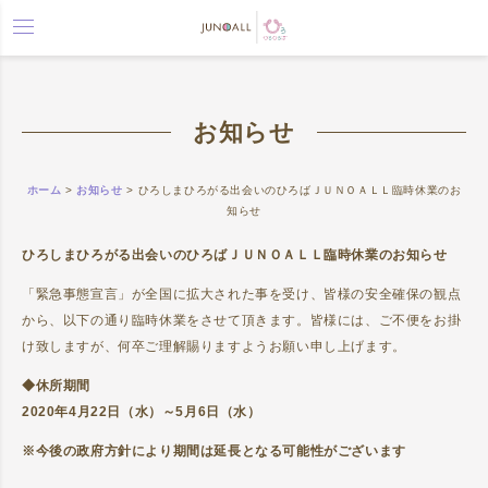
toggle
navigation
お知らせ
ホーム
>
お知らせ
>
ひろしまひろがる出会いのひろばＪＵＮＯＡＬＬ臨時休業のお
知らせ
ひろしまひろがる出会いのひろばＪＵＮＯＡＬＬ臨時休業のお知らせ
「緊急事態宣言」が全国に拡大された事を受け、皆様の安全確保の観点
から、以下の通り臨時休業をさせて頂きます。皆様には、ご不便をお掛
け致しますが、何卒ご理解賜りますようお願い申し上げます。
◆
休所期間
2020
年
4
月
22
日（水）～
5
月
6
日（水）
※
今後の政府方針により期間は延長となる可能性がございます